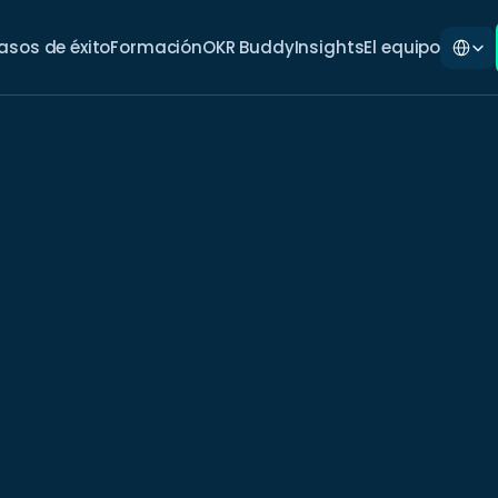
Select L
asos de éxito
Formación
OKR Buddy
Insights
El equipo