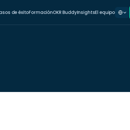
Select L
asos de éxito
Formación
OKR Buddy
Insights
El equipo